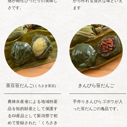
感が相性ぴったりの美味し
から作れる贅沢な味といえ
さです。
ます
茶豆笹だんご
きんぴら笹だんご
(くろさき茶豆)
農林水産省による地域特産
手作りきんぴらゴボウが入
品を知的財産として保護す
った笹だんごの逸品です。
るGI産品として新潟県で初
めて登録された「くろさき