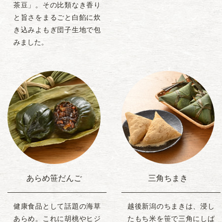
茶豆」。その比類なき香り
と旨さをまるごと白餡に炊
き込みよもぎ団子生地で包
みました。
あらめ笹だんご
三角ちまき
健康食品として話題の海草
越後新潟のちまきは、浸し
あらめ。これに胡桃やヒジ
たもち米を笹で三角にしば