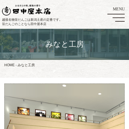
越後名物笹だんごは新潟土産の定番です。
笹だんごのことなら田中屋本店
みなと工房
HOME
みなと工房