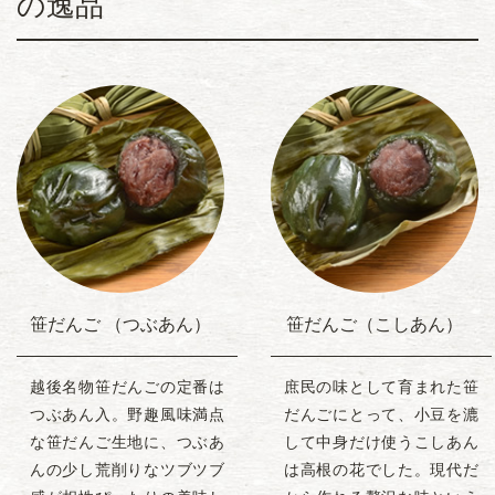
の逸品
笹だんご （つぶあん）
笹だんご（こしあん）
越後名物笹だんごの定番は
庶民の味として育まれた笹
つぶあん入。野趣風味満点
だんごにとって、小豆を漉
な笹だんご生地に、つぶあ
して中身だけ使うこしあん
んの少し荒削りなツブツブ
は高根の花でした。現代だ