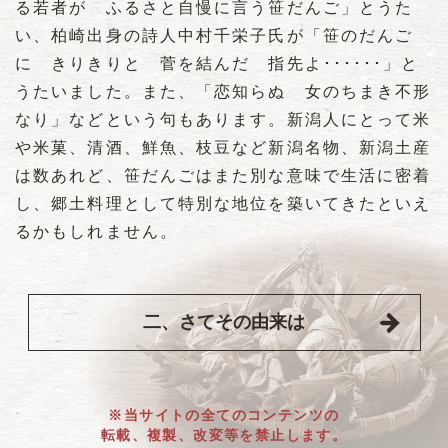
る若者が ふるさと自慢に言う笹だんご」とうた
い、柏崎出身の詩人中村千栄子氏が「笹のだんご
に きりきりと 菅を結んだ 指先よ･･････」と
うたいました。また、「恋知らぬ 女のちまき不形
なり」などという句もあります。新潟人にとって米
や米菓、清酒、鮮魚、枝豆など新潟名物、新潟土産
は数あれど、笹だんごはまた別な意味で生活に密着
し、郷土料理として特別な地位を築いてきたといえ
るかもしれません。
二、さてその由来は
※当サイトの全てのコンテンツの
転載、複製、改変等を禁止します。